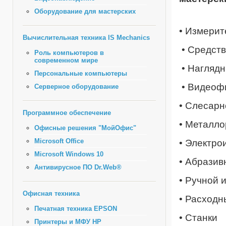
Оборудование для мастерских
• Измери
Вычислительная техника IS Mechanics
• Средст
Роль компьютеров в
современном мире
• Нагляд
Персональные компьютеры
• Видеоф
Серверное оборудование
• Слесар
Программное обеспечение
• Металл
Офисные решения "МойОфис"
Microsoft Office
• Электро
Microsoft Windows 10
• Абразив
Антивирусное ПО Dr.Web®
• Ручной 
Офисная техника
• Расход
Печатная техника EPSON
• Станки
Принтеры и МФУ HP