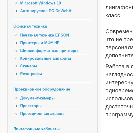
Microsoft Windows 10
лингафон
Антивирусное ПО Dr.Web®
класс.
Офисная техника
Современ
Печатная техника EPSON
что не тр
Принтеры и МФУ HP
персонала
Широкоформатные принтеры
дополните
Копировальные аппараты
Работа в 
Сканеры
нагляднос
Ризографы
интересну
Проекционное оборудование
одноврем
использов
Документ-камеры
достаточн
Проекторы
Проекционные экраны
программу
Лингафонные кабинеты