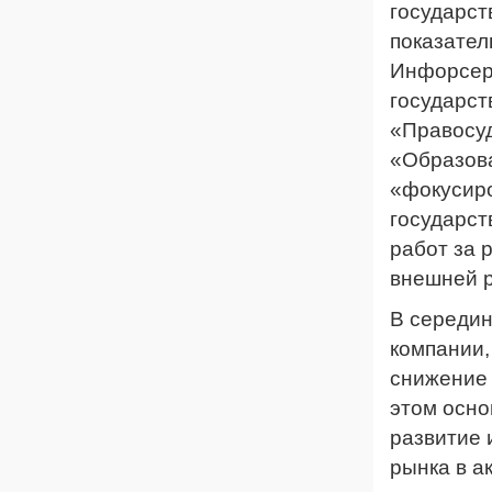
государст
показател
Инфорсер
государст
«Правосу
«Образова
«фокусир
государст
работ за 
внешней р
В середин
компании,
снижение 
этом осн
развитие 
рынка в а