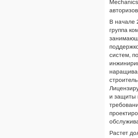
Mechanics
авторизо
В начале 
группа ко
занимающи
поддержк
систем, п
инжинирин
наращивае
строитель
Лицензиру
и защиты
требован
проектиро
обслужив
Растет до