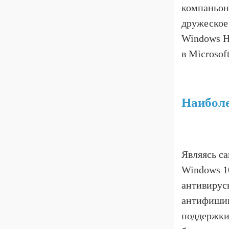
компаньон)
дружеское 
Windows H
в Microsof
Наиболе
Являясь са
Windows 1
антивирус
антифишин
поддержки