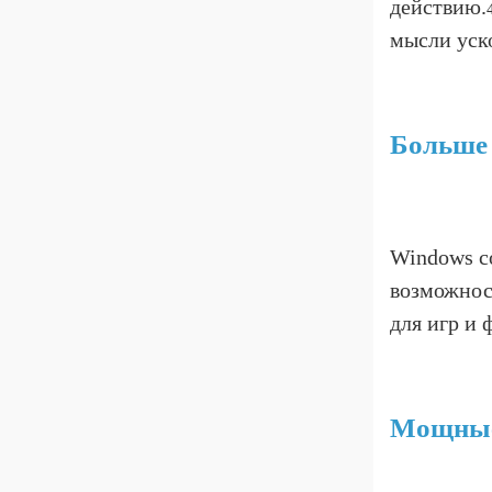
действию.
мысли уско
Больше 
Windows с
возможнос
для игр и
Мощные 