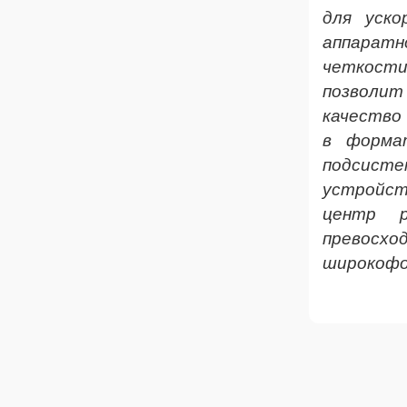
для уско
аппарат
четкости
позволит
качество
в форма
подсисте
устройст
центр р
превосх
широкофо