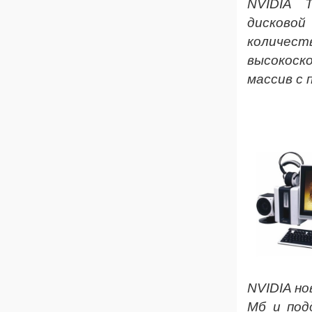
NVIDIA 
дисковой
количе
высокоск
массив с
Игр
NVIDIA н
Мб и под