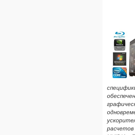
Инж
специфик
обеспеч
графиче
одновре
ускорит
расчетов