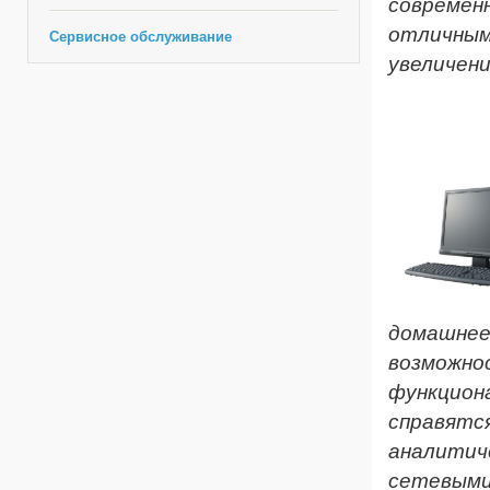
совреме
отличным
Сервисное обслуживание
увеличен
Комп
домашне
возможн
функцио
справя
аналити
сетевыми