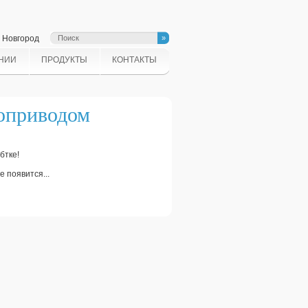
й Новгород
НИИ
ПРОДУКТЫ
КОНТАКТЫ
роприводом
бтке!
е появится...