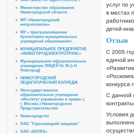
услуг по 
Министерство образования
в местах 
Нижегородской области
МП «Нижегородский
работнико
метрополитен»
детей-инв
МУ « Централизованная
бухгалтерия муниципальных
Отзыв
учреждений образования»
МУНИЦИПАЛЬНОЕ ПРЕДПРИЯТИЕ
С 2005 го
«НИЖЕГОРОДЭЛЕКТРОТРАНС»
единой и
Муниципальное образовательное
учреждение ЛИЦЕЙ № 36 (г.Н.
«Развити
Новгород)
«Роскомпь
НИЖЕГОРОДСКИЙ
ПЕДАГОГИЧЕСКИЙ КОЛЛЕДЖ
конкурса 
Негосударственное
С данной 
образовательное учреждение
«Институт управления и права» (
контракты
г. Москва ) Нижегородское
Представительство
Условия 
Нижегородстат
выполнены
ОАО "Гороховецкий пищевик"
осуществл
ОАО «ВОЛГА»