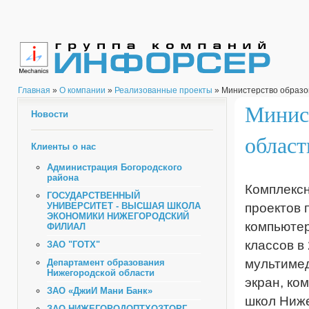
Главная
»
О компании
»
Реализованные проекты
» Министерство образо
Минис
Новости
област
Клиенты о нас
Администрация Богородского
района
Комплексн
ГОСУДАРСТВЕННЫЙ
УНИВЕРСИТЕТ - ВЫСШАЯ ШКОЛА
проектов 
ЭКОНОМИКИ НИЖЕГОРОДСКИЙ
компьютер
ФИЛИАЛ
классов в
ЗАО "ГОТХ"
мультимед
Департамент образования
Нижегородской области
экран, ко
ЗАО «ДжиИ Мани Банк»
школ Ниже
ЗАО НИЖЕГОРОДОПТХОЗТОРГ