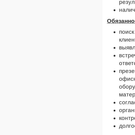
резул
налич
Обязанно
поиск
клиен
выявл
встре
ответ
презе
офисн
обору
матер
согла
орган
контр
долго