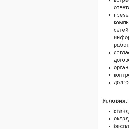
ответ
презе
компь
сетей
инфор
работ
согла
догов
орган
контр
долго
Условия:
станд
оклад
беспл