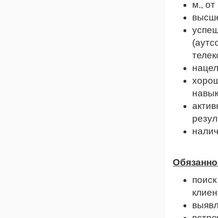
м.‚ от
высше
успеш
(аутс
телек
нацел
хорош
навык
актив
резул
налич
Обязанно
поиск
клиен
выявл
встре