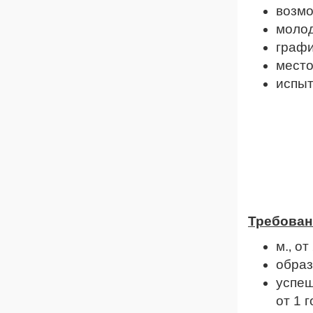
возмо
молод
график
место
испыт
Требован
м.‚ от
образ
успеш
от 1 г