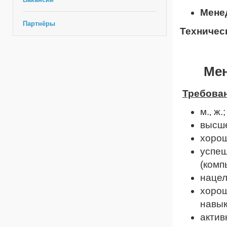
Менед
Партнёры
Техничес
Мен
Требован
м.‚ ж.
высше
хорош
успеш
(комп
нацел
хорош
навык
актив