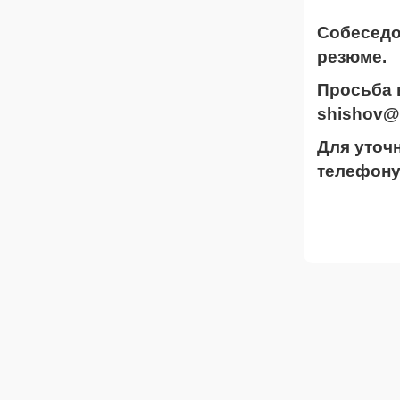
Собеседо
резюме
Просьба 
shishov@
Для уточ
телефон