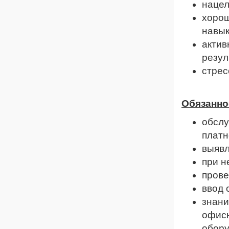
нацел
хорош
навык
актив
резул
стрес
Обязанно
обслу
платн
выявл
при н
прове
ввод 
знани
офисн
обору