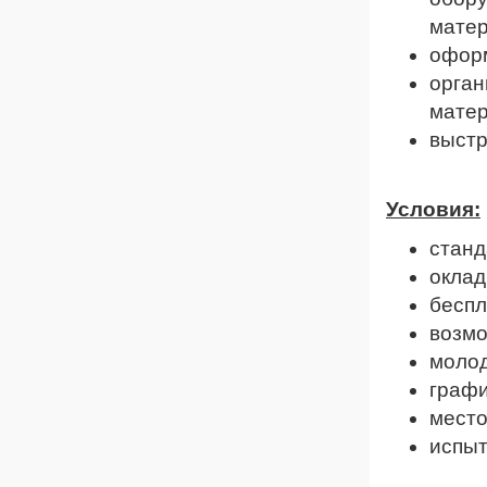
матер
оформ
орган
матер
выстр
Условия:
станд
оклад
беспл
возмо
молод
график
место
испыт