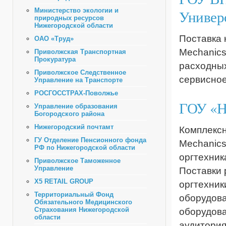
Министерство экологии и
Универ
природных ресурсов
Нижегородской области
Поставка 
ОАО «Труд»
Mechanics
Приволжская Транспортная
Прокуратура
расходных
Приволжское Следственное
сервисное
Управление на Транспорте
РОСГОССТРАХ-Поволжье
ГОУ «Н
Управление образования
Богородского района
Нижегородский почтамт
Комплексн
ГУ Отделение Пенсионного фонда
Mechanics
РФ по Нижегородской области
оргтехник
Приволжское Таможенное
Управление
Поставки 
X5 RETAIL GROUP
оргтехник
Территориальный Фонд
оборудова
Обязательного Медицинского
Страхования Нижегородской
оборудова
области
аудитория