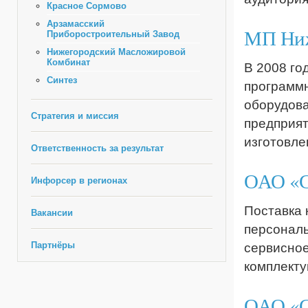
Красное Сормово
Арзамасский
МП Ниж
Приборостроительный Завод
Нижегородский Масложировой
Комбинат
В 2008 го
Синтез
программн
оборудова
Стратегия и миссия
предприят
изготовле
Ответственность за результат
ОАО «С
Инфорсер в регионах
Поставка 
Вакансии
персональ
Партнёры
сервисное
комплекту
ОАО «С