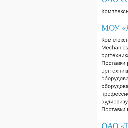
Комплексн
МОУ «
Комплексн
Mechanics
оргтехник
Поставки 
оргтехник
оборудова
оборудова
профессио
аудиовизу
Поставки 
ОАО «Т